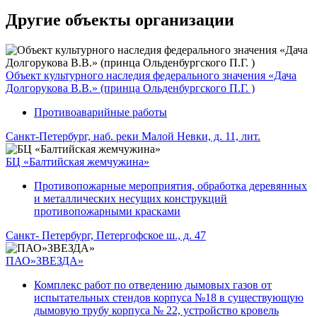
Другие объекты организации
Объект культурного наследия федерального значения «Дача
Долгорукова В.В.» (принца Ольденбургского П.Г. )
Противоаварийные работы
Санкт-Петербург, наб. реки Малой Невки, д. 11, лит.
БЦ «Балтийская жемчужина»
Противопожарные мероприятия, обработка деревянных
и металлических несущих конструкций
противопожарными красками
Санкт- Петербург, Петергофское ш., д. 47
ПАО»ЗВЕЗДА»
Комплекс работ по отведению дымовых газов от
испытательных стендов корпуса №18 в существующую
дымовую трубу корпуса № 22, устройство кровель