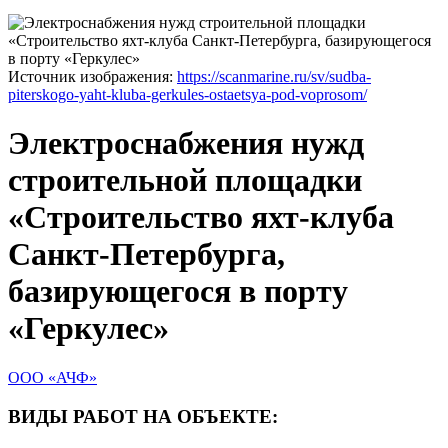
Источник изображения:
https://scanmarine.ru/sv/sudba-
piterskogo-yaht-kluba-gerkules-ostaetsya-pod-voprosom/
Электроснабжения нужд
строительной площадки
«Строительство яхт-клуба
Санкт-Петербурга,
базирующегося в порту
«Геркулес»
ООО «АЧФ»
ВИДЫ РАБОТ НА ОБЪЕКТЕ: