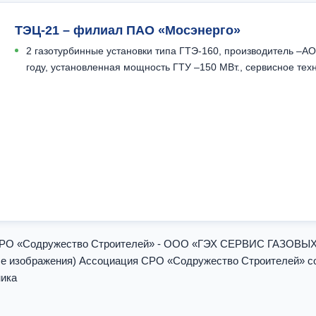
ТЭЦ-21 – филиал ПАО «Мосэнерго»
2 газотурбинные установки типа ГТЭ-160, производитель –А
году, установленная мощность ГТУ –150 МВт., сервисное тех
и СРО «Содружество Строителей» - ООО «ГЭХ СЕРВИС ГАЗОВЫ
зображения) Ассоциация СРО «Содружество Строителей» согла
ника