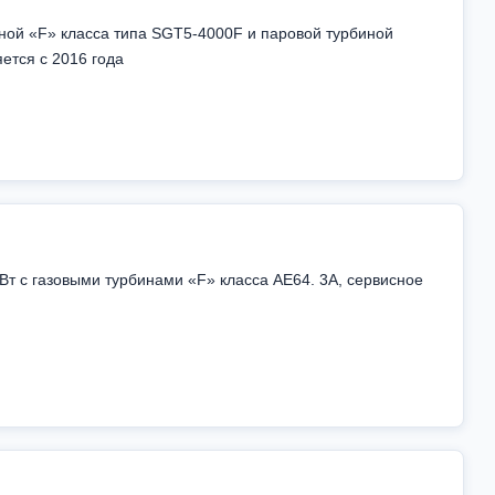
ной «F» класса типа SGT5-4000F и паровой турбиной
ется с 2016 года
т с газовыми турбинами «F» класса АЕ64. 3А, сервисное