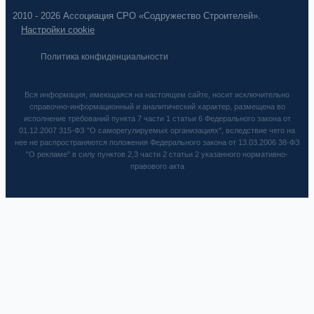
2010 - 2026 Ассоциация СРО «Содружество Строителей».
Настройки cookie
Политика конфиденциальности
Вся информация, имеющаяся на настоящем сайте, носит исключительно
справочно-информационный и аналитический характер, размещена во
исполнение требований пункта 7 части 1 статьи 6 Федерального закона от
01.12.2007 315-ФЗ "О саморегулируемых организациях", вследствие чего на
нее не распространяются положения Федерального закона от 13.03.2006 38-ФЗ
"О рекламе" в силу пунктов 2,3 части 2 статьи 2 указанного нормативно-
правового акта