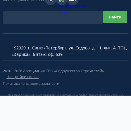
192029, г. Санкт-Петербург, ул. Седова, д. 11, лит. А, ТОЦ
«Эврика», 6 этаж, оф. 639
2010 - 2026 Ассоциация СРО «Содружество Строителей».
Настройки cookie
Политика конфиденциальности
Вся информация, имеющаяся на настоящем сайте, носит исключительно
справочно-информационный и аналитический характер, размещена во
исполнение требований пункта 7 части 1 статьи 6 Федерального закона от
01.12.2007 315-ФЗ "О саморегулируемых организациях", вследствие чего на
нее не распространяются положения Федерального закона от 13.03.2006 38-
ФЗ "О рекламе" в силу пунктов 2,3 части 2 статьи 2 указанного нормативно-
правового акта