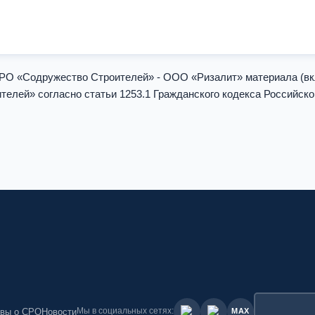
СРО «Содружество Строителей» - ООО «Ризалит» материала (
елей» согласно статьи 1253.1 Гражданского кодекса Российск
Мы в социальных сетях:
вы о СРО
Новости
MAX