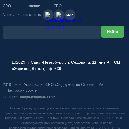
СРО
кабинет
СРО
Мы в социальных сетях:
MAX
192029, г. Санкт-Петербург, ул. Седова, д. 11, лит. А, ТОЦ
«Эврика», 6 этаж, оф. 639
2010 - 2026 Ассоциация СРО «Содружество Строителей».
Настройки cookie
Политика конфиденциальности
Вся информация, имеющаяся на настоящем сайте, носит исключительно
справочно-информационный и аналитический характер, размещена во исполнение
требований пункта 7 части 1 статьи 6 Федерального закона от 01.12.2007 315-ФЗ
"О саморегулируемых организациях", вследствие чего на нее не
распространяются положения Федерального закона от 13.03.2006 38-ФЗ "О