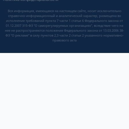
Вся информация, имеющаяся на настоящем сайте, носит исключительно
справочно-информационный и аналитический характер, размещена во
исполнение требований пункта 7 части 1 статьи 6 Федерального закона от
01.12.2007 315-ФЗ "О саморегулируемых организациях", вследствие чего на
нее не распространяются положения Федерального закона от 13.03.2006 38-
ФЗ "О рекламе" в силу пунктов 2,3 части 2 статьи 2 указанного нормативно-
правового акта