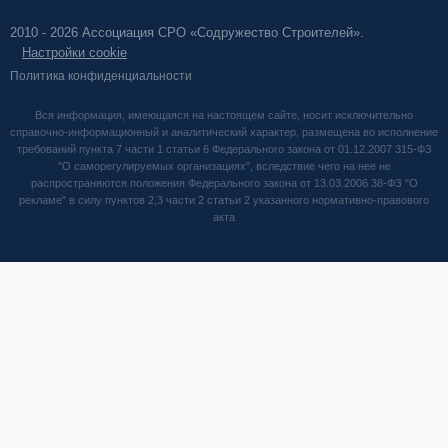
2010 - 2026 Ассоциация СРО «Содружество Строителей».
Настройки cookie
Политика конфиденциальности
Вся информация, имеющаяся на настоящем сайте, носит исключительно
справочно-информационный и аналитический характер, размещена во исполнение
требований пункта 7 части 1 статьи 6 Федерального закона от 01.12.2007 315-ФЗ
"О саморегулируемых организациях", вследствие чего на нее не
распространяются положения Федерального закона от 13.03.2006 38-ФЗ "О
рекламе" в силу пунктов 2,3 части 2 статьи 2 указанного нормативно-правового
акта