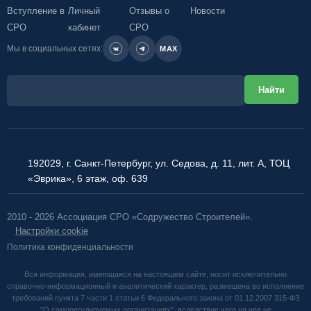
Вступление в
Личный
Отзывы о
Новости
СРО
кабинет
СРО
Мы в социальных сетях:
MAX
192029, г. Санкт-Петербург, ул. Седова, д. 11, лит. А, ТОЦ
«Эврика», 6 этаж, оф. 639
2010 - 2026 Ассоциация СРО «Содружество Строителей».
Настройки cookie
Политика конфиденциальности
Вся информация, имеющаяся на настоящем сайте, носит исключительно
справочно-информационный и аналитический характер, размещена во исполнение
требований пункта 7 части 1 статьи 6 Федерального закона от 01.12.2007 315-ФЗ
"О саморегулируемых организациях", вследствие чего на нее не