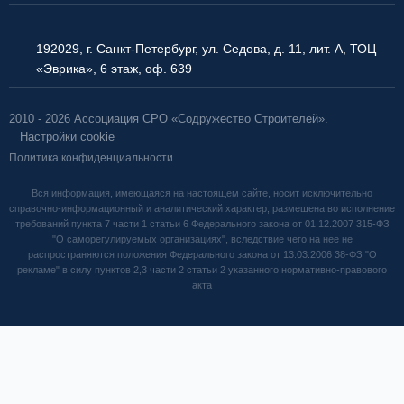
192029, г. Санкт-Петербург, ул. Седова, д. 11, лит. А, ТОЦ
«Эврика», 6 этаж, оф. 639
2010 - 2026 Ассоциация СРО «Содружество Строителей».
Настройки cookie
Политика конфиденциальности
Вся информация, имеющаяся на настоящем сайте, носит исключительно
справочно-информационный и аналитический характер, размещена во исполнение
требований пункта 7 части 1 статьи 6 Федерального закона от 01.12.2007 315-ФЗ
"О саморегулируемых организациях", вследствие чего на нее не
распространяются положения Федерального закона от 13.03.2006 38-ФЗ "О
рекламе" в силу пунктов 2,3 части 2 статьи 2 указанного нормативно-правового
акта