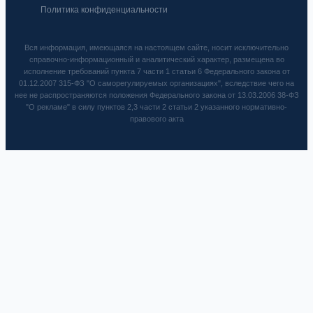
Политика конфиденциальности
Вся информация, имеющаяся на настоящем сайте, носит исключительно
справочно-информационный и аналитический характер, размещена во
исполнение требований пункта 7 части 1 статьи 6 Федерального закона от
01.12.2007 315-ФЗ "О саморегулируемых организациях", вследствие чего на
нее не распространяются положения Федерального закона от 13.03.2006 38-ФЗ
"О рекламе" в силу пунктов 2,3 части 2 статьи 2 указанного нормативно-
правового акта