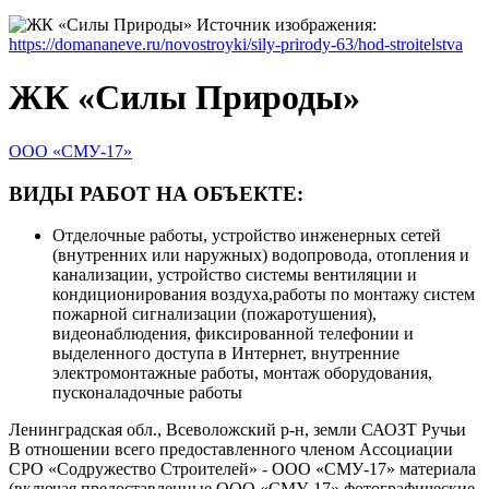
Источник изображения:
https://domananeve.ru/novostroyki/sily-prirody-63/hod-stroitelstva
ЖК «Силы Природы»
ООО «СМУ-17»
ВИДЫ РАБОТ НА ОБЪЕКТЕ:
Отделочные работы, устройство инженерных сетей
(внутренних или наружных) водопровода, отопления и
канализации, устройство системы вентиляции и
кондиционирования воздуха,работы по монтажу систем
пожарной сигнализации (пожаротушения),
видеонаблюдения, фиксированной телефонии и
выделенного доступа в Интернет, внутренние
электромонтажные работы, монтаж оборудования,
пусконаладочные работы
Ленинградская обл., Всеволожский р-н, земли САОЗТ Ручьи
В отношении всего предоставленного членом Ассоциации
СРО «Содружество Строителей» - ООО «СМУ-17» материала
(включая предоставленные ООО «СМУ-17» фотографические