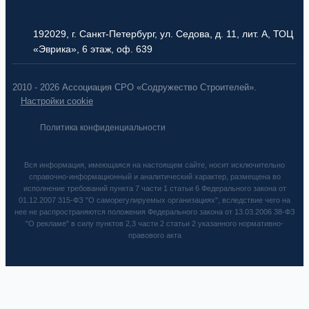
192029, г. Санкт-Петербург, ул. Седова, д. 11, лит. А, ТОЦ
«Эврика», 6 этаж, оф. 639
2010 - 2026 Ассоциация СРО «Содружество Строителей».
Настройки cookie
Политика конфиденциальности
Вся информация, имеющаяся на настоящем сайте, носит исключительно
справочно-информационный и аналитический характер, размещена во
исполнение требований пункта 7 части 1 статьи 6 Федерального закона от
01.12.2007 315-ФЗ "О саморегулируемых организациях", вследствие чего на
нее не распространяются положения Федерального закона от 13.03.2006 38-ФЗ
"О рекламе" в силу пунктов 2,3 части 2 статьи 2 указанного нормативно-
правового акта